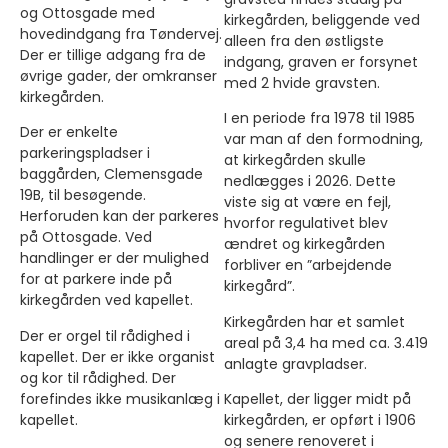
og Ottosgade med
kirkegården, beliggende ved
hovedindgang fra Tøndervej.
alleen fra den østligste
Der er tillige adgang fra de
indgang, graven er forsynet
øvrige gader, der omkranser
med 2 hvide gravsten.
kirkegården.
I en periode fra 1978 til 1985
Der er enkelte
var man af den formodning,
parkeringspladser i
at kirkegården skulle
baggården, Clemensgade
nedlægges i 2026. Dette
19B, til besøgende.
viste sig at være en fejl,
Herforuden kan der parkeres
hvorfor regulativet blev
på Ottosgade. Ved
ændret og kirkegården
handlinger er der mulighed
forbliver en ”arbejdende
for at parkere inde på
kirkegård”.
kirkegården ved kapellet.
Kirkegården har et samlet
Der er orgel til rådighed i
areal på 3,4 ha med ca. 3.419
kapellet. Der er ikke organist
anlagte gravpladser.
og kor til rådighed. Der
forefindes ikke musikanlæg i
Kapellet, der ligger midt på
kapellet.
kirkegården, er opført i 1906
og senere renoveret i