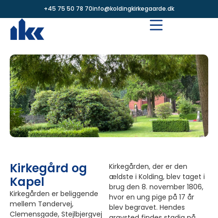
+45 75 50 78 70
info@koldingkirkegaarde.dk
Kirkegård og
Kirkegården, der er den
ældste i Kolding, blev taget i
Kapel
brug den 8. november 1806,
Kirkegården er beliggende
hvor en ung pige på 17 år
mellem Tøndervej,
blev begravet. Hendes
Clemensgade, Stejlbjergvej
gravsted findes stadig på