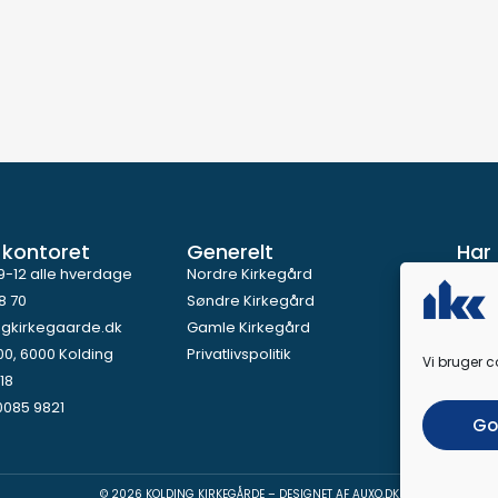
 kontoret
Generelt
Har 
9-12 alle hverdage
Nordre Kirkegård
8 70
Søndre Kirkegård
ngkirkegaarde.dk
Gamle Kirkegård
00, 6000 Kolding
Privatlivspolitik
Vi bruger c
18
0085 9821
Go
© 2026 KOLDING KIRKEGÅRDE – DESIGNET AF
AUXO.DK