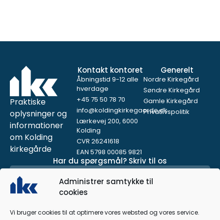
Kontakt kontoret
Generelt
Åbningstid 9-12 alle
Nordre Kirkegård
hverdage
Søndre Kirkegård
+45 75 50 78 70
Praktiske
Gamle Kirkegård
info@koldingkirkegaarde.dk
Privatlivspolitik
oplysninger og
Lærkevej 200, 6000
informationer
Kolding
om Kolding
CVR 26241618
kirkegårde
EAN 5798 00085 9821
Har du spørgsmål? Skriv til os
Administrer samtykke til
cookies
Vi bruger cookies til at optimere vores websted og vores service.