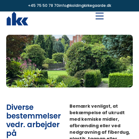
+45 75 50 78 70
info@koldingkirkegaarde.dk
Diverse
Bemærk venligst, at
bekæmpelse af ukrudt
bestemmelser
med kemiske midler,
vedr. arbejder
afbrænding eller ved
på
nedgravning af fiberdug,
plastik, tagpap eller