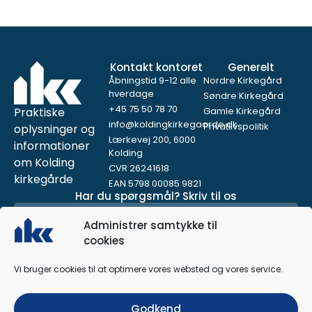
Kontakt kontoret
Generelt
Åbningstid 9-12 alle
Nordre Kirkegård
hverdage
Søndre Kirkegård
+45 75 50 78 70
Praktiske
Gamle Kirkegård
info@koldingkirkegaarde.dk
Privatlivspolitik
oplysninger og
Lærkevej 200, 6000
informationer
Kolding
om Kolding
CVR 26241618
kirkegårde
EAN 5798 00085 9821
Har du spørgsmål? Skriv til os
Administrer samtykke til
cookies
Vi bruger cookies til at optimere vores websted og vores service.
Godkend